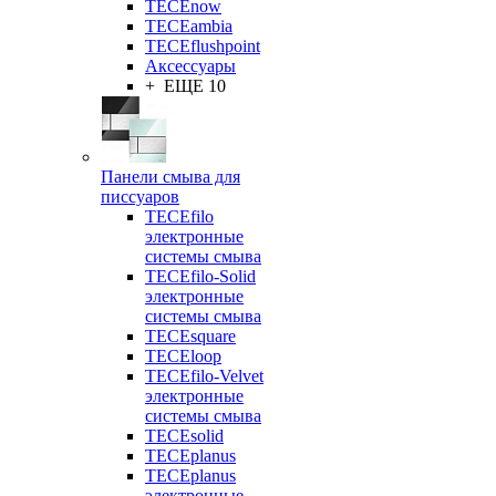
TECEnow
TECEambia
TECEflushpoint
Аксессуары
+ ЕЩЕ 10
Панели смыва для
писсуаров
TECEfilo
электронные
системы смыва
TECEfilo-Solid
электронные
системы смыва
TECEsquare
TECEloop
TECEfilo-Velvet
электронные
системы смыва
TECEsolid
TECEplanus
TECEplanus
электронные