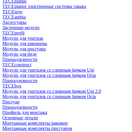
TECEplanus
TECEplanus электронные системы смыва
TECEnow
TECEambia
Аксессуары
Застенные модули
TECEprofil
Модули для унитаза
Модули для раковины
Модули для писсуара
Модули для биде
Принадлежности
TECEconstruct
Модули для унитазов со сливным бачком Uni
Модули для унитазов со сливным бачком Octa
Принадлежности
TECEbox
Модули для унитазов со сливным бачком Uni 2.0
Модули для унитазов со сливным бачком Octa
Писсуар
Принадлежности
Профиль для монтажа
Основные детали
Монтажные комплекты раковин
Монтажные комплекты писсуаров