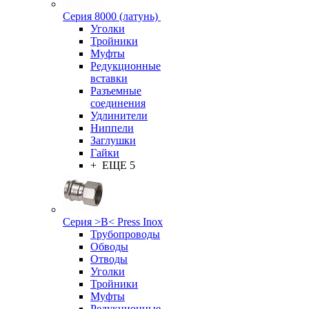
Серия 8000 (латунь)
Уголки
Тройники
Муфты
Редукционные
вставки
Разъемные
соединения
Удлинители
Ниппели
Заглушки
Гайки
+ ЕЩЕ 5
Серия >B< Press Inox
Трубопроводы
Обводы
Отводы
Уголки
Тройники
Муфты
Редукционные