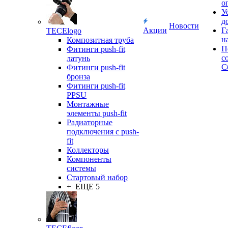
о
У
д
Новости
Акции
Г
TECElogo
н
Композитная труба
П
Фитинги push-fit
с
латунь
С
Фитинги push-fit
бронза
Фитинги push-fit
PPSU
Монтажные
элементы push-fit
Радиаторные
подключения с push-
fit
Коллекторы
Компоненты
системы
Стартовый набор
+ ЕЩЕ 5