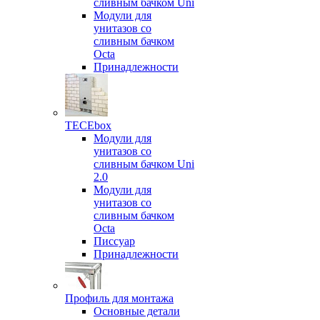
сливным бачком Uni
Модули для
унитазов со
сливным бачком
Octa
Принадлежности
TECEbox
Модули для
унитазов со
сливным бачком Uni
2.0
Модули для
унитазов со
сливным бачком
Octa
Писсуар
Принадлежности
Профиль для монтажа
Основные детали