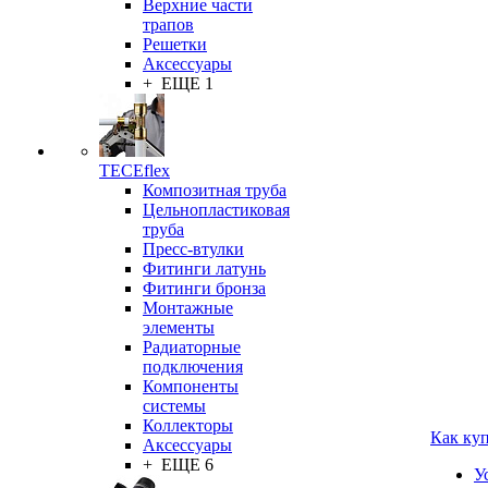
Верхние части
трапов
Решетки
Аксессуары
+ ЕЩЕ 1
TECEflex
Композитная труба
Цельнопластиковая
труба
Пресс-втулки
Фитинги латунь
Фитинги бронза
Монтажные
элементы
Радиаторные
подключения
Компоненты
системы
Коллекторы
Как ку
Аксессуары
+ ЕЩЕ 6
У