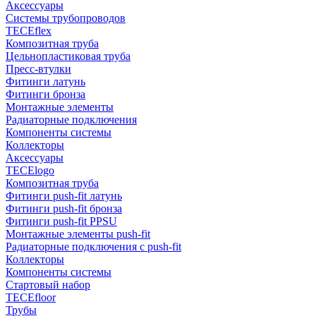
Аксессуары
Системы трубопроводов
TECEflex
Композитная труба
Цельнопластиковая труба
Пресс-втулки
Фитинги латунь
Фитинги бронза
Монтажные элементы
Радиаторные подключения
Компоненты системы
Коллекторы
Аксессуары
TECElogo
Композитная труба
Фитинги push-fit латунь
Фитинги push-fit бронза
Фитинги push-fit PPSU
Монтажные элементы push-fit
Радиаторные подключения с push-fit
Коллекторы
Компоненты системы
Стартовый набор
TECEfloor
Трубы