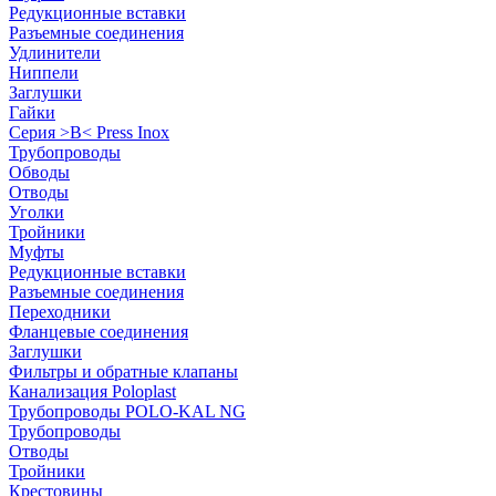
Редукционные вставки
Разъемные соединения
Удлинители
Ниппели
Заглушки
Гайки
Серия >B< Press Inox
Трубопроводы
Обводы
Отводы
Уголки
Тройники
Муфты
Редукционные вставки
Разъемные соединения
Переходники
Фланцевые соединения
Заглушки
Фильтры и обратные клапаны
Канализация Poloplast
Трубопроводы POLO-KAL NG
Трубопроводы
Отводы
Тройники
Крестовины