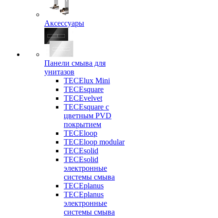
Аксессуары
Панели смыва для
унитазов
TECElux Mini
TECEsquare
TECEvelvet
TECEsquare с
цветным PVD
покрытием
TECEloop
TECEloop modular
TECEsolid
TECEsolid
электронные
системы смыва
TECEplanus
TECEplanus
электронные
системы смыва