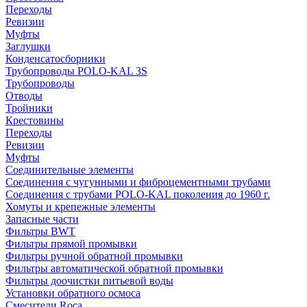
Переходы
Ревизии
Муфты
Заглушки
Конденсатосборники
Трубопроводы POLO-KAL 3S
Трубопроводы
Отводы
Тройники
Крестовины
Переходы
Ревизии
Муфты
Соединительные элементы
Соединения с чугунными и фиброцементными трубами
Соединения с трубами POLO-KAL поколения до 1960 г.
Хомуты и крепежные элементы
Запасные части
Фильтры BWT
Фильтры прямой промывки
Фильтры ручной обратной промывки
Фильтры автоматической обратной промывки
Фильтры доочистки питьевой воды
Установки обратного осмоса
Смесители Roca