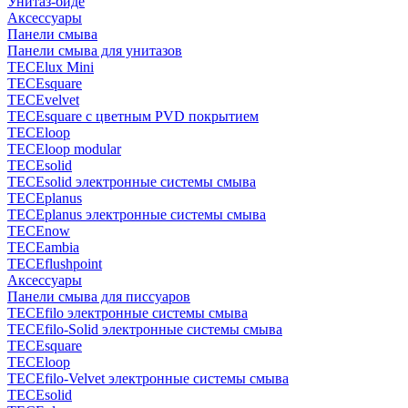
Унитаз-биде
Аксессуары
Панели смыва
Панели смыва для унитазов
TECElux Mini
TECEsquare
TECEvelvet
TECEsquare с цветным PVD покрытием
TECEloop
TECEloop modular
TECEsolid
TECEsolid электронные системы смыва
TECEplanus
TECEplanus электронные системы смыва
TECEnow
TECEambia
TECEflushpoint
Аксессуары
Панели смыва для писсуаров
TECEfilo электронные системы смыва
TECEfilo-Solid электронные системы смыва
TECEsquare
TECEloop
TECEfilo-Velvet электронные системы смыва
TECEsolid