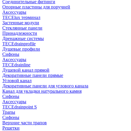
Соединительные фитинги
Опорные пластины для поручней
Аксессуары
TECElux терминал
Застенные модули
Стеклянные панели
Принадлежности
Дренажные системы
TECEdrainprofile
Душевые профили
Сифоны
Аксессуары
TECEdrainline
Душевой канал прямой
Декоративные панели прямые
Угловой канал
Декоративные панели для углового канала
Канал для укладки натурального камня
Сифоны
Аксессуары
TECEdrainpoint S
Трапы
Сифоны
Верхние части трапов
Решетки