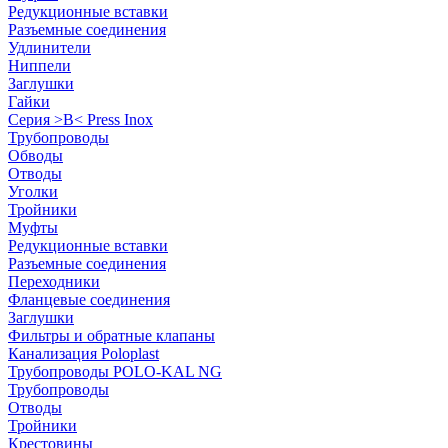
Редукционные вставки
Разъемные соединения
Удлинители
Ниппели
Заглушки
Гайки
Серия >B< Press Inox
Трубопроводы
Обводы
Отводы
Уголки
Тройники
Муфты
Редукционные вставки
Разъемные соединения
Переходники
Фланцевые соединения
Заглушки
Фильтры и обратные клапаны
Канализация Poloplast
Трубопроводы POLO-KAL NG
Трубопроводы
Отводы
Тройники
Крестовины