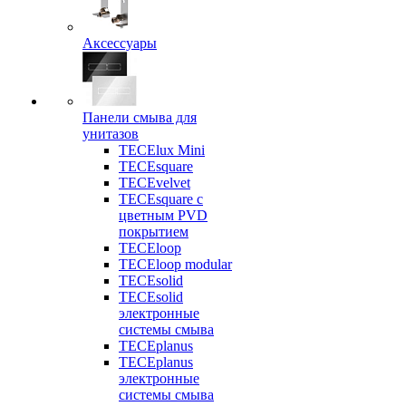
Аксессуары
Панели смыва для
унитазов
TECElux Mini
TECEsquare
TECEvelvet
TECEsquare с
цветным PVD
покрытием
TECEloop
TECEloop modular
TECEsolid
TECEsolid
электронные
системы смыва
TECEplanus
TECEplanus
электронные
системы смыва