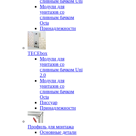
сливным бачком Uni
Модули для
унитазов со
сливным бачком
Octa
Принадлежности
TECEbox
Модули для
унитазов со
сливным бачком Uni
2.0
Модули для
унитазов со
сливным бачком
Octa
Писсуар
Принадлежности
Профиль для монтажа
Основные детали