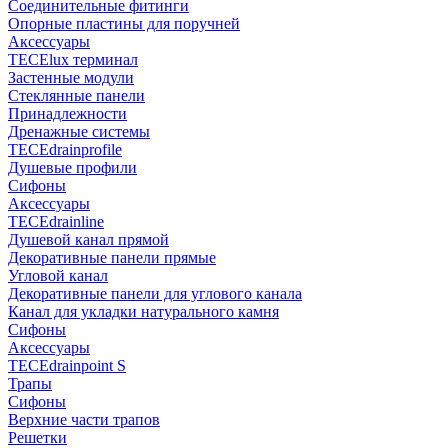
Соединительные фитинги
Опорные пластины для поручней
Аксессуары
TECElux терминал
Застенные модули
Стеклянные панели
Принадлежности
Дренажные системы
TECEdrainprofile
Душевые профили
Сифоны
Аксессуары
TECEdrainline
Душевой канал прямой
Декоративные панели прямые
Угловой канал
Декоративные панели для углового канала
Канал для укладки натурального камня
Сифоны
Аксессуары
TECEdrainpoint S
Трапы
Сифоны
Верхние части трапов
Решетки