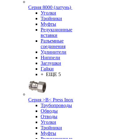
Серия 8000 (латунь)
Уголки
Тройники
Муфты
Редукционные
вставки
Разъемные
соединения
Удлинители
Ниппели
Заглушки
Гайки
+ ЕЩЕ 5
Серия >B< Press Inox
Трубопроводы
Обводы
Отводы
Уголки
Тройники
Муфты
Редукционные