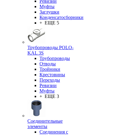
Ревизии
Муфты
Заглушки
Конденсатосборники
+ ЕЩЕ 5
Трубопроводы POLO-
KAL 3S
Трубопроводы
Отводы
Тройники
Крестовины
Переходы
Ревизии
Муфты
+ ЕЩЕ 3
Соединительные
элементы
Соединения с