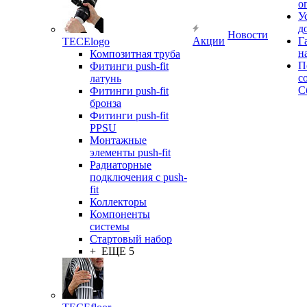
о
У
д
Новости
Акции
Г
TECElogo
н
Композитная труба
П
Фитинги push-fit
с
латунь
С
Фитинги push-fit
бронза
Фитинги push-fit
PPSU
Монтажные
элементы push-fit
Радиаторные
подключения с push-
fit
Коллекторы
Компоненты
системы
Стартовый набор
+ ЕЩЕ 5