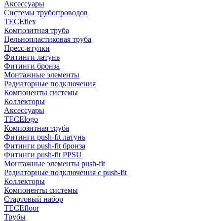
Аксессуары
Системы трубопроводов
TECEflex
Композитная труба
Цельнопластиковая труба
Пресс-втулки
Фитинги латунь
Фитинги бронза
Монтажные элементы
Радиаторные подключения
Компоненты системы
Коллекторы
Аксессуары
TECElogo
Композитная труба
Фитинги push-fit латунь
Фитинги push-fit бронза
Фитинги push-fit PPSU
Монтажные элементы push-fit
Радиаторные подключения с push-fit
Коллекторы
Компоненты системы
Стартовый набор
TECEfloor
Трубы