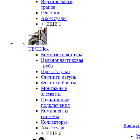
Верхние части
трапов
Решетки
Аксессуары
+ ЕЩЕ 1
TECEflex
Композитная труба
Цельнопластиковая
труба
Пресс-втулки
Фитинги латунь
Фитинги бронза
Монтажные
элементы
Радиаторные
подключения
Компоненты
системы
Коллекторы
Как ку
Аксессуары
+ ЕЩЕ 6
У