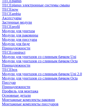
TECEplanus
TECEplanus электронные системы смыва
TECEnow
TECEambia
Аксессуары
Застенные модули
TECEprofil
Модули для унитаза
Модули для раковины
Модули для писсуара
Модули для биде
Принадлежности
TECEconstruct
Модули для унитазов со сливным бачком Uni
Модули для унитазов со сливным бачком Octa
Принадлежности
TECEbox
Модули для унитазов со сливным бачком Uni 2.0
Модули для унитазов со сливным бачком Octa
Писсуар
Принадлежности
Профиль для монтажа
Основные детали
Монтажные комплекты раковин
Монтажные комплекты писсуаров