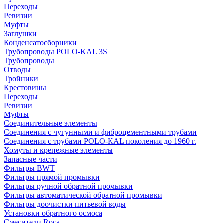
Переходы
Ревизии
Муфты
Заглушки
Конденсатосборники
Трубопроводы POLO-KAL 3S
Трубопроводы
Отводы
Тройники
Крестовины
Переходы
Ревизии
Муфты
Соединительные элементы
Соединения с чугунными и фиброцементными трубами
Соединения с трубами POLO-KAL поколения до 1960 г.
Хомуты и крепежные элементы
Запасные части
Фильтры BWT
Фильтры прямой промывки
Фильтры ручной обратной промывки
Фильтры автоматической обратной промывки
Фильтры доочистки питьевой воды
Установки обратного осмоса
Смесители Roca