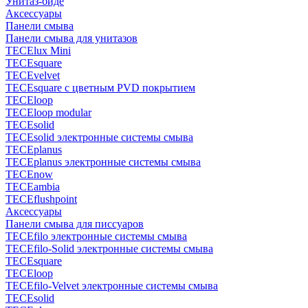
Унитаз-биде
Аксессуары
Панели смыва
Панели смыва для унитазов
TECElux Mini
TECEsquare
TECEvelvet
TECEsquare с цветным PVD покрытием
TECEloop
TECEloop modular
TECEsolid
TECEsolid электронные системы смыва
TECEplanus
TECEplanus электронные системы смыва
TECEnow
TECEambia
TECEflushpoint
Аксессуары
Панели смыва для писсуаров
TECEfilo электронные системы смыва
TECEfilo-Solid электронные системы смыва
TECEsquare
TECEloop
TECEfilo-Velvet электронные системы смыва
TECEsolid