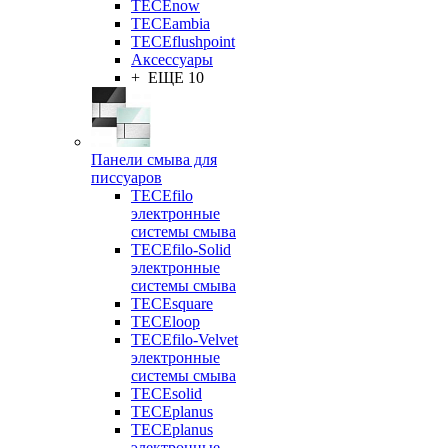
TECEnow
TECEambia
TECEflushpoint
Аксессуары
+ ЕЩЕ 10
Панели смыва для
писсуаров
TECEfilo
электронные
системы смыва
TECEfilo-Solid
электронные
системы смыва
TECEsquare
TECEloop
TECEfilo-Velvet
электронные
системы смыва
TECEsolid
TECEplanus
TECEplanus
электронные