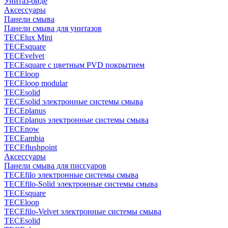
Унитаз-биде
Аксессуары
Панели смыва
Панели смыва для унитазов
TECElux Mini
TECEsquare
TECEvelvet
TECEsquare с цветным PVD покрытием
TECEloop
TECEloop modular
TECEsolid
TECEsolid электронные системы смыва
TECEplanus
TECEplanus электронные системы смыва
TECEnow
TECEambia
TECEflushpoint
Аксессуары
Панели смыва для писсуаров
TECEfilo электронные системы смыва
TECEfilo-Solid электронные системы смыва
TECEsquare
TECEloop
TECEfilo-Velvet электронные системы смыва
TECEsolid