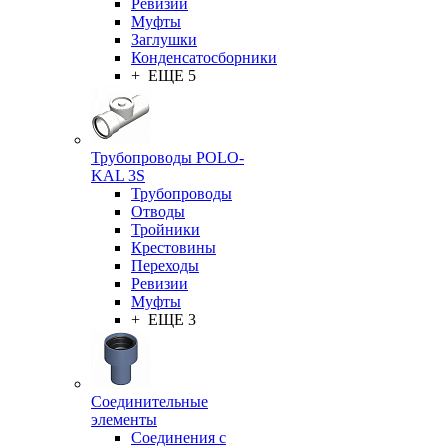
Ревизии
Муфты
Заглушки
Конденсатосборники
+ ЕЩЕ 5
Трубопроводы POLO-
KAL 3S
Трубопроводы
Отводы
Тройники
Крестовины
Переходы
Ревизии
Муфты
+ ЕЩЕ 3
Соединительные
элементы
Соединения с