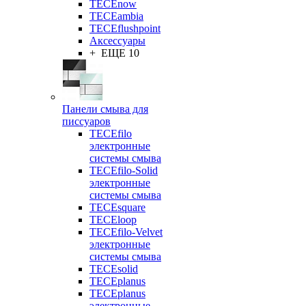
TECEnow
TECEambia
TECEflushpoint
Аксессуары
+ ЕЩЕ 10
Панели смыва для
писсуаров
TECEfilo
электронные
системы смыва
TECEfilo-Solid
электронные
системы смыва
TECEsquare
TECEloop
TECEfilo-Velvet
электронные
системы смыва
TECEsolid
TECEplanus
TECEplanus
электронные