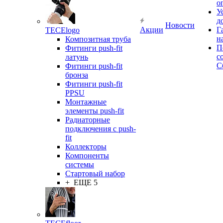
о
У
д
Новости
Акции
Г
TECElogo
н
Композитная труба
П
Фитинги push-fit
с
латунь
С
Фитинги push-fit
бронза
Фитинги push-fit
PPSU
Монтажные
элементы push-fit
Радиаторные
подключения с push-
fit
Коллекторы
Компоненты
системы
Стартовый набор
+ ЕЩЕ 5