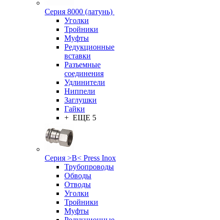
Серия 8000 (латунь)
Уголки
Тройники
Муфты
Редукционные
вставки
Разъемные
соединения
Удлинители
Ниппели
Заглушки
Гайки
+ ЕЩЕ 5
Серия >B< Press Inox
Трубопроводы
Обводы
Отводы
Уголки
Тройники
Муфты
Редукционные