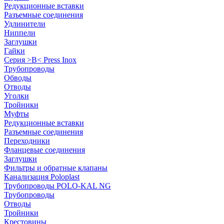
Редукционные вставки
Разъемные соединения
Удлинители
Ниппели
Заглушки
Гайки
Серия >B< Press Inox
Трубопроводы
Обводы
Отводы
Уголки
Тройники
Муфты
Редукционные вставки
Разъемные соединения
Переходники
Фланцевые соединения
Заглушки
Фильтры и обратные клапаны
Канализация Poloplast
Трубопроводы POLO-KAL NG
Трубопроводы
Отводы
Тройники
Крестовины