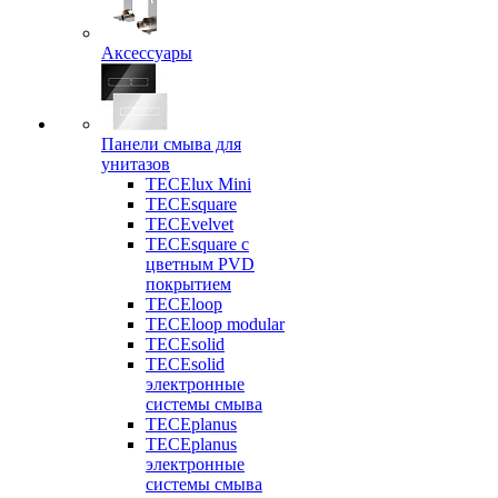
Аксессуары
Панели смыва для
унитазов
TECElux Mini
TECEsquare
TECEvelvet
TECEsquare с
цветным PVD
покрытием
TECEloop
TECEloop modular
TECEsolid
TECEsolid
электронные
системы смыва
TECEplanus
TECEplanus
электронные
системы смыва