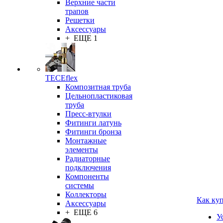
Верхние части
трапов
Решетки
Аксессуары
+ ЕЩЕ 1
TECEflex
Композитная труба
Цельнопластиковая
труба
Пресс-втулки
Фитинги латунь
Фитинги бронза
Монтажные
элементы
Радиаторные
подключения
Компоненты
системы
Коллекторы
Как ку
Аксессуары
+ ЕЩЕ 6
У