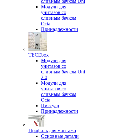
сливным бачком Uni
Модули для
унитазов со
сливным бачком
Octa
Принадлежности
TECEbox
Модули для
унитазов со
сливным бачком Uni
2.0
Модули для
унитазов со
сливным бачком
Octa
Писсуар
Принадлежности
Профиль для монтажа
Основные детали