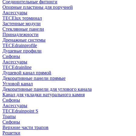
Соединительные фитинги
Опорные пластины для поручней
Аксессуары
TECElux терминал
Застенные модули
Стеклянные панели
Принадлежности
Дренажные системы
TECEdrainprofile
Душевые профили
Сифоны
Аксессуары
TECEdrainline
Душевой канал прямой
Декоративные панели прямые
Угловой канал
Декоративные панели для углового канала
Канал для укладки натурального камня
Сифоны
Аксессуары
TECEdrainpoint S
Трапы
Сифоны
Верхние части трапов
Решетки