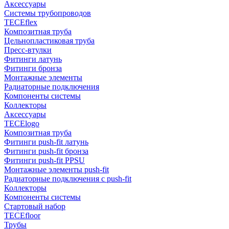
Аксессуары
Системы трубопроводов
TECEflex
Композитная труба
Цельнопластиковая труба
Пресс-втулки
Фитинги латунь
Фитинги бронза
Монтажные элементы
Радиаторные подключения
Компоненты системы
Коллекторы
Аксессуары
TECElogo
Композитная труба
Фитинги push-fit латунь
Фитинги push-fit бронза
Фитинги push-fit PPSU
Монтажные элементы push-fit
Радиаторные подключения с push-fit
Коллекторы
Компоненты системы
Стартовый набор
TECEfloor
Трубы