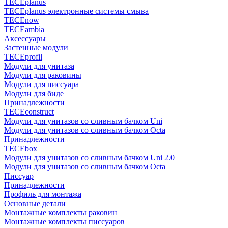
TECEplanus
TECEplanus электронные системы смыва
TECEnow
TECEambia
Аксессуары
Застенные модули
TECEprofil
Модули для унитаза
Модули для раковины
Модули для писсуара
Модули для биде
Принадлежности
TECEconstruct
Модули для унитазов со сливным бачком Uni
Модули для унитазов со сливным бачком Octa
Принадлежности
TECEbox
Модули для унитазов со сливным бачком Uni 2.0
Модули для унитазов со сливным бачком Octa
Писсуар
Принадлежности
Профиль для монтажа
Основные детали
Монтажные комплекты раковин
Монтажные комплекты писсуаров