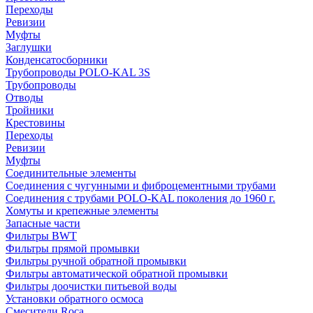
Переходы
Ревизии
Муфты
Заглушки
Конденсатосборники
Трубопроводы POLO-KAL 3S
Трубопроводы
Отводы
Тройники
Крестовины
Переходы
Ревизии
Муфты
Соединительные элементы
Соединения с чугунными и фиброцементными трубами
Соединения с трубами POLO-KAL поколения до 1960 г.
Хомуты и крепежные элементы
Запасные части
Фильтры BWT
Фильтры прямой промывки
Фильтры ручной обратной промывки
Фильтры автоматической обратной промывки
Фильтры доочистки питьевой воды
Установки обратного осмоса
Смесители Roca