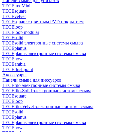
Панели смыва для унитазов
TECElux Mini
TECEsquare
TECEvelvet
TECEsquare с цветным PVD покрытием
TECEloop
TECEloop modular
TECEsolid
TECEsolid электронные системы смыва
TECEplanus
TECEplanus электронные системы смыва
TECEnow
TECEambia
TECEflushpoint
Аксессуары
Панели смыва для писсуаров
TECEfilo электронные системы смыва
TECEfilo-Solid электронные системы смыва
TECEsquare
TECEloop
TECEfilo-Velvet электронные системы смыва
TECEsolid
TECEplanus
TECEplanus электронные системы смыва
TECEnow