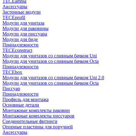
TECEambia
Аксессуары
Застенные модули
TECEprofil
Модули для унитаза
Модули для раковины
Модули для писсуара
Модули для биде
Принадлежности
TECEconstruct
Модули для унитазов со сливным бачком Uni
Модули для унитазов со сливным бачком Octa
Принадлежности
TECEbox
Модули для унитазов со сливным бачком Uni 2.0
Модули для унитазов со сливным бачком Octa
Писсуар
Принадлежности
Профиль для монтажа
Основные детали
Монтажные комплекты раковин
Монтажные комплекты писсуаров
Соединительные фитинги
Опорные пластины для поручней
Аксессуары