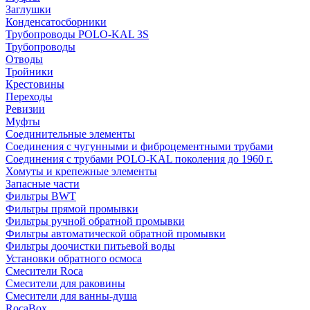
Заглушки
Конденсатосборники
Трубопроводы POLO-KAL 3S
Трубопроводы
Отводы
Тройники
Крестовины
Переходы
Ревизии
Муфты
Соединительные элементы
Соединения с чугунными и фиброцементными трубами
Соединения с трубами POLO-KAL поколения до 1960 г.
Хомуты и крепежные элементы
Запасные части
Фильтры BWT
Фильтры прямой промывки
Фильтры ручной обратной промывки
Фильтры автоматической обратной промывки
Фильтры доочистки питьевой воды
Установки обратного осмоса
Смесители Roca
Смесители для раковины
Смесители для ванны-душа
RocaBox