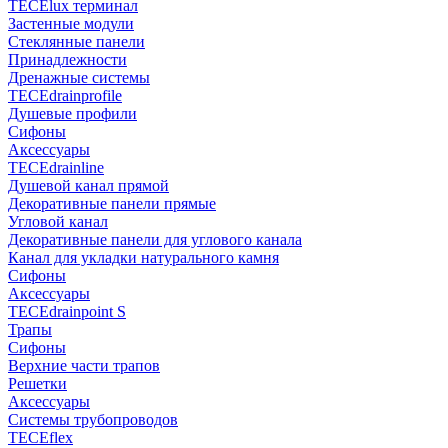
TECElux терминал
Застенные модули
Стеклянные панели
Принадлежности
Дренажные системы
TECEdrainprofile
Душевые профили
Сифоны
Аксессуары
TECEdrainline
Душевой канал прямой
Декоративные панели прямые
Угловой канал
Декоративные панели для углового канала
Канал для укладки натурального камня
Сифоны
Аксессуары
TECEdrainpoint S
Трапы
Сифоны
Верхние части трапов
Решетки
Аксессуары
Системы трубопроводов
TECEflex