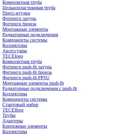
Композитная труба
Цельнопластиковая труба
Пресс-втулки
Фитинги латунь
Фитинги бронза
Монтажные элементы
Радиаторные подключения
Компоненты системы
Коллекторы
Аксессуары
TECElogo
Композитная труба
Фитинги push-fit латунь
Фитинги push-fit бронза
Фитинги push-fit PPSU
Монтажные элементы push-fit
Радиаторные подключения с push-fit
Коллекторы
Компоненты системы
Стартовый набор
TECEfloor
Трубы
Адаптеры
Крепежные элементы
Коллекторы