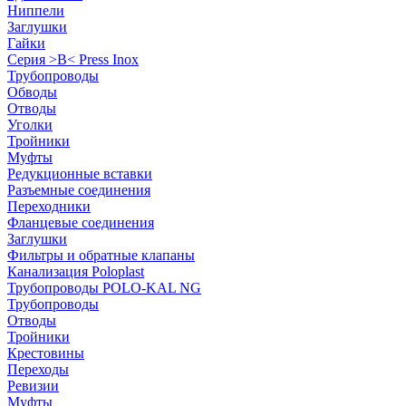
Ниппели
Заглушки
Гайки
Серия >B< Press Inox
Трубопроводы
Обводы
Отводы
Уголки
Тройники
Муфты
Редукционные вставки
Разъемные соединения
Переходники
Фланцевые соединения
Заглушки
Фильтры и обратные клапаны
Канализация Poloplast
Трубопроводы POLO-KAL NG
Трубопроводы
Отводы
Тройники
Крестовины
Переходы
Ревизии
Муфты