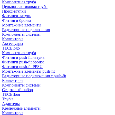
Композитная труба
Цельнопластиковая труба
Пресс-втулки
Фитинги латунь
Фитинги бронза
Монтажные элементы
Радиаторные подключения
Компоненты системы
Коллекторы
Аксессуары
TECElogo
Композитная труба
Фитинги push-fit латунь
Фитинги push-fit бронза
Фитинги push-fit PPSU
Монтажные элементы push-fit
Радиаторные подключения с push-fit
Коллекторы
Компоненты системы
Стартовый набор
TECEfloor
Трубы
Адаптеры
Крепежные элементы
Коллекторы