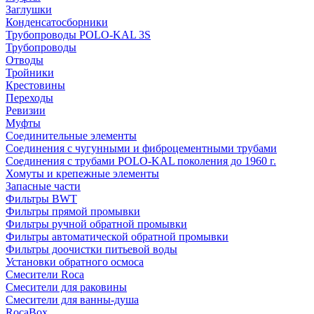
Заглушки
Конденсатосборники
Трубопроводы POLO-KAL 3S
Трубопроводы
Отводы
Тройники
Крестовины
Переходы
Ревизии
Муфты
Соединительные элементы
Соединения с чугунными и фиброцементными трубами
Соединения с трубами POLO-KAL поколения до 1960 г.
Хомуты и крепежные элементы
Запасные части
Фильтры BWT
Фильтры прямой промывки
Фильтры ручной обратной промывки
Фильтры автоматической обратной промывки
Фильтры доочистки питьевой воды
Установки обратного осмоса
Смесители Roca
Смесители для раковины
Смесители для ванны-душа
RocaBox