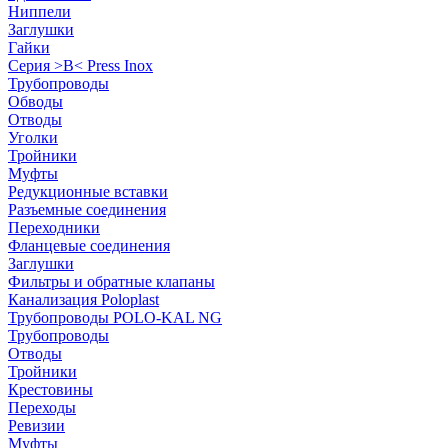
Ниппели
Заглушки
Гайки
Серия >B< Press Inox
Трубопроводы
Обводы
Отводы
Уголки
Тройники
Муфты
Редукционные вставки
Разъемные соединения
Переходники
Фланцевые соединения
Заглушки
Фильтры и обратные клапаны
Канализация Poloplast
Трубопроводы POLO-KAL NG
Трубопроводы
Отводы
Тройники
Крестовины
Переходы
Ревизии
Муфты