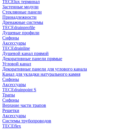
TECElux терминал
Застенные модули
Стеклянные панели
Принадлежности
Дренажные системы
TECEdrainprofile
Душевые профили
Сифоны
Аксессуары
TECEdrainline
Душевой канал прямой
Декоративные панели прямые
Угловой канал
Декоративные панели для углового канала
Канал для укладки натурального камня
Сифоны
Аксессуары
TECEdrainpoint S
Трапы
Сифоны
Верхние части трапов
Решетки
Аксессуары
Системы трубопроводов
TECEflex