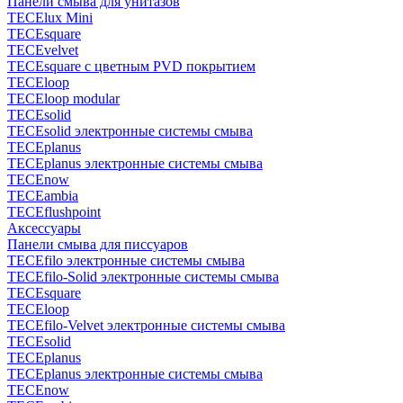
Панели смыва для унитазов
TECElux Mini
TECEsquare
TECEvelvet
TECEsquare с цветным PVD покрытием
TECEloop
TECEloop modular
TECEsolid
TECEsolid электронные системы смыва
TECEplanus
TECEplanus электронные системы смыва
TECEnow
TECEambia
TECEflushpoint
Аксессуары
Панели смыва для писсуаров
TECEfilo электронные системы смыва
TECEfilo-Solid электронные системы смыва
TECEsquare
TECEloop
TECEfilo-Velvet электронные системы смыва
TECEsolid
TECEplanus
TECEplanus электронные системы смыва
TECEnow