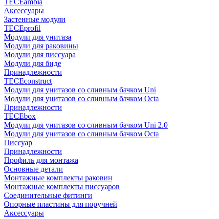
TECEambia
Аксессуары
Застенные модули
TECEprofil
Модули для унитаза
Модули для раковины
Модули для писсуара
Модули для биде
Принадлежности
TECEconstruct
Модули для унитазов со сливным бачком Uni
Модули для унитазов со сливным бачком Octa
Принадлежности
TECEbox
Модули для унитазов со сливным бачком Uni 2.0
Модули для унитазов со сливным бачком Octa
Писсуар
Принадлежности
Профиль для монтажа
Основные детали
Монтажные комплекты раковин
Монтажные комплекты писсуаров
Соединительные фитинги
Опорные пластины для поручней
Аксессуары