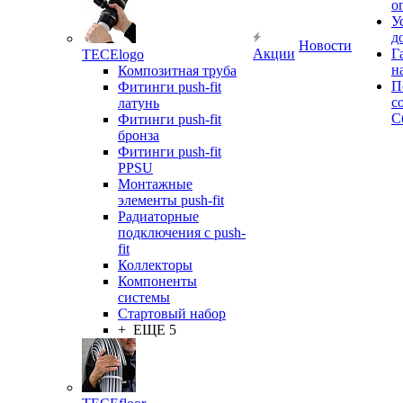
о
У
д
Новости
Акции
Г
TECElogo
н
Композитная труба
П
Фитинги push-fit
с
латунь
С
Фитинги push-fit
бронза
Фитинги push-fit
PPSU
Монтажные
элементы push-fit
Радиаторные
подключения с push-
fit
Коллекторы
Компоненты
системы
Стартовый набор
+ ЕЩЕ 5