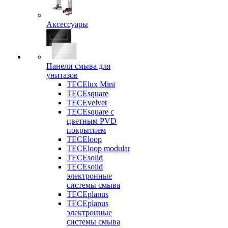
Аксессуары
Панели смыва для
унитазов
TECElux Mini
TECEsquare
TECEvelvet
TECEsquare с
цветным PVD
покрытием
TECEloop
TECEloop modular
TECEsolid
TECEsolid
электронные
системы смыва
TECEplanus
TECEplanus
электронные
системы смыва