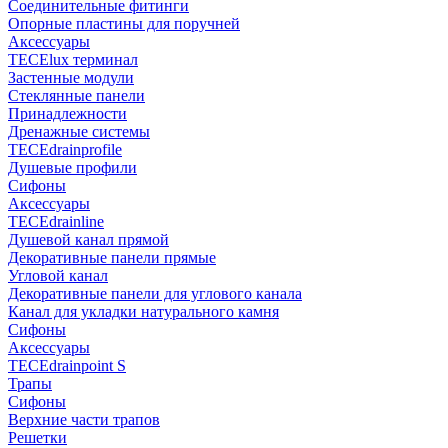
Соединительные фитинги
Опорные пластины для поручней
Аксессуары
TECElux терминал
Застенные модули
Стеклянные панели
Принадлежности
Дренажные системы
TECEdrainprofile
Душевые профили
Сифоны
Аксессуары
TECEdrainline
Душевой канал прямой
Декоративные панели прямые
Угловой канал
Декоративные панели для углового канала
Канал для укладки натурального камня
Сифоны
Аксессуары
TECEdrainpoint S
Трапы
Сифоны
Верхние части трапов
Решетки