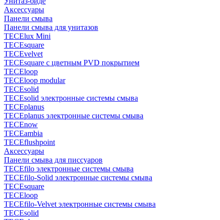
Унитаз-биде
Аксессуары
Панели смыва
Панели смыва для унитазов
TECElux Mini
TECEsquare
TECEvelvet
TECEsquare с цветным PVD покрытием
TECEloop
TECEloop modular
TECEsolid
TECEsolid электронные системы смыва
TECEplanus
TECEplanus электронные системы смыва
TECEnow
TECEambia
TECEflushpoint
Аксессуары
Панели смыва для писсуаров
TECEfilo электронные системы смыва
TECEfilo-Solid электронные системы смыва
TECEsquare
TECEloop
TECEfilo-Velvet электронные системы смыва
TECEsolid