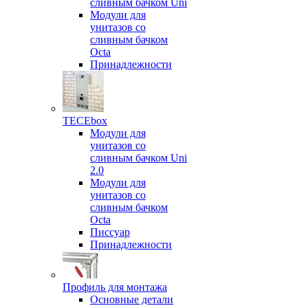
сливным бачком Uni
Модули для
унитазов со
сливным бачком
Octa
Принадлежности
TECEbox
Модули для
унитазов со
сливным бачком Uni
2.0
Модули для
унитазов со
сливным бачком
Octa
Писсуар
Принадлежности
Профиль для монтажа
Основные детали