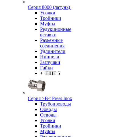
Серия 8000 (латунь)
Уголки
Тройники
Муфты
Редукционные
вставки
Разъемные
соединения
Удлинители
Ниппели
Заглушки
Гайки
+ ЕЩЕ 5
Серия >B< Press Inox
Трубопроводы
Обводы
Отводы
Уголки
Тройники
Муфты
Редукционные