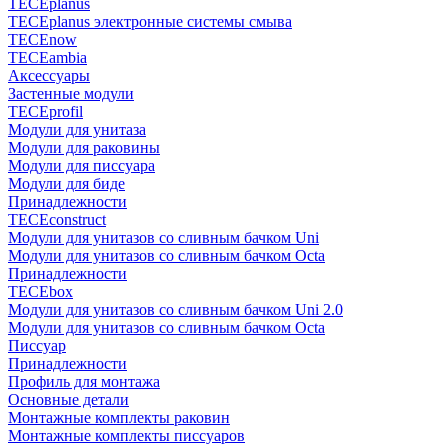
TECEplanus
TECEplanus электронные системы смыва
TECEnow
TECEambia
Аксессуары
Застенные модули
TECEprofil
Модули для унитаза
Модули для раковины
Модули для писсуара
Модули для биде
Принадлежности
TECEconstruct
Модули для унитазов со сливным бачком Uni
Модули для унитазов со сливным бачком Octa
Принадлежности
TECEbox
Модули для унитазов со сливным бачком Uni 2.0
Модули для унитазов со сливным бачком Octa
Писсуар
Принадлежности
Профиль для монтажа
Основные детали
Монтажные комплекты раковин
Монтажные комплекты писсуаров