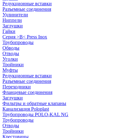
Редукционные вставки
Разъемные соединения
Удлинители
Ниппели
Заглушки
Гайки
Серия >B< Press Inox
Трубопроводы
Обводы
Отводы
Уголки
Тройники
Муфты
Редукционные вставки
Разъемные соединения
Переходники
Фланцевые соединения
Заглушки
Фильтры и обратные клапаны
Канализация Poloplast
Трубопроводы POLO-KAL NG
Трубопроводы
Отводы
Тройники
Крестовины