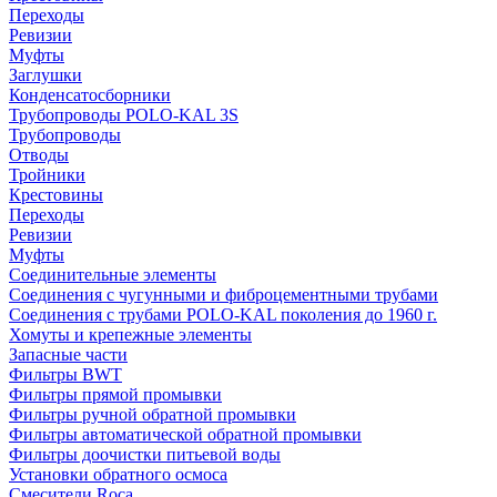
Переходы
Ревизии
Муфты
Заглушки
Конденсатосборники
Трубопроводы POLO-KAL 3S
Трубопроводы
Отводы
Тройники
Крестовины
Переходы
Ревизии
Муфты
Соединительные элементы
Соединения с чугунными и фиброцементными трубами
Соединения с трубами POLO-KAL поколения до 1960 г.
Хомуты и крепежные элементы
Запасные части
Фильтры BWT
Фильтры прямой промывки
Фильтры ручной обратной промывки
Фильтры автоматической обратной промывки
Фильтры доочистки питьевой воды
Установки обратного осмоса
Смесители Roca