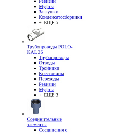
Ревизии
Муфты
Заглушки
Конденсатосборники
+ ЕЩЕ 5
Трубопроводы POLO-
KAL 3S
Трубопроводы
Отводы
Тройники
Крестовины
Переходы
Ревизии
Муфты
+ ЕЩЕ 3
Соединительные
элементы
Соединения с