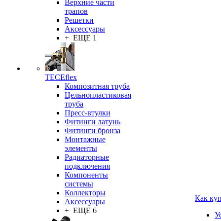
Верхние части
трапов
Решетки
Аксессуары
+ ЕЩЕ 1
TECEflex
Композитная труба
Цельнопластиковая
труба
Пресс-втулки
Фитинги латунь
Фитинги бронза
Монтажные
элементы
Радиаторные
подключения
Компоненты
системы
Коллекторы
Как ку
Аксессуары
+ ЕЩЕ 6
У