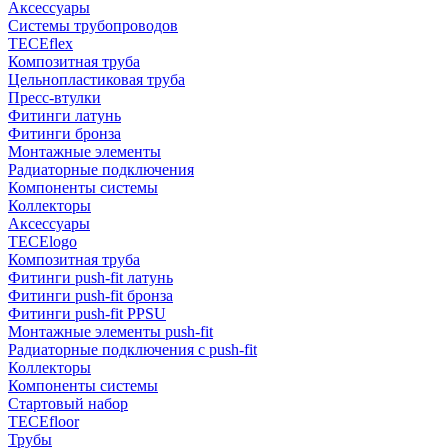
Аксессуары
Системы трубопроводов
TECEflex
Композитная труба
Цельнопластиковая труба
Пресс-втулки
Фитинги латунь
Фитинги бронза
Монтажные элементы
Радиаторные подключения
Компоненты системы
Коллекторы
Аксессуары
TECElogo
Композитная труба
Фитинги push-fit латунь
Фитинги push-fit бронза
Фитинги push-fit PPSU
Монтажные элементы push-fit
Радиаторные подключения с push-fit
Коллекторы
Компоненты системы
Стартовый набор
TECEfloor
Трубы