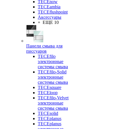
TECEnow
TECEambia
TECEflushpoint
Аксессуары
+ ЕЩЕ 10
Панели смыва для
писсуаров
TECEfilo
электронные
системы смыва
TECEfilo-Solid
электронные
системы смыва
TECEsquare
TECEloop
TECEfilo-Velvet
электронные
системы смыва
TECEsolid
TECEplanus
TECEplanus
электронные