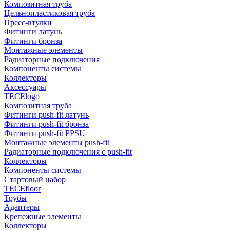
Композитная труба
Цельнопластиковая труба
Пресс-втулки
Фитинги латунь
Фитинги бронза
Монтажные элементы
Радиаторные подключения
Компоненты системы
Коллекторы
Аксессуары
TECElogo
Композитная труба
Фитинги push-fit латунь
Фитинги push-fit бронза
Фитинги push-fit PPSU
Монтажные элементы push-fit
Радиаторные подключения с push-fit
Коллекторы
Компоненты системы
Стартовый набор
TECEfloor
Трубы
Адаптеры
Крепежные элементы
Коллекторы