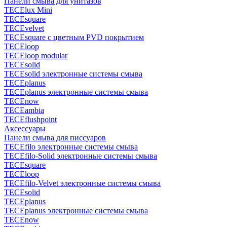
Панели смыва для унитазов
TECElux Mini
TECEsquare
TECEvelvet
TECEsquare с цветным PVD покрытием
TECEloop
TECEloop modular
TECEsolid
TECEsolid электронные системы смыва
TECEplanus
TECEplanus электронные системы смыва
TECEnow
TECEambia
TECEflushpoint
Аксессуары
Панели смыва для писсуаров
TECEfilo электронные системы смыва
TECEfilo-Solid электронные системы смыва
TECEsquare
TECEloop
TECEfilo-Velvet электронные системы смыва
TECEsolid
TECEplanus
TECEplanus электронные системы смыва
TECEnow