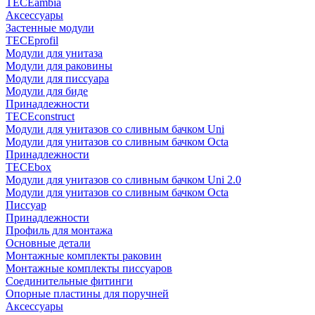
TECEambia
Аксессуары
Застенные модули
TECEprofil
Модули для унитаза
Модули для раковины
Модули для писсуара
Модули для биде
Принадлежности
TECEconstruct
Модули для унитазов со сливным бачком Uni
Модули для унитазов со сливным бачком Octa
Принадлежности
TECEbox
Модули для унитазов со сливным бачком Uni 2.0
Модули для унитазов со сливным бачком Octa
Писсуар
Принадлежности
Профиль для монтажа
Основные детали
Монтажные комплекты раковин
Монтажные комплекты писсуаров
Соединительные фитинги
Опорные пластины для поручней
Аксессуары