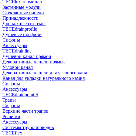
TECElux терминал
Застенные модули
Стеклянные панели
Принадлежности
Дренажные системы
TECEdrainprofile
Душевые профили
Сифоны
Аксессуары
TECEdrainline
Душевой канал прямой
Декоративные панели прямые
Угловой канал
Декоративные панели для углового канала
Канал для укладки натурального камня
Сифоны
Аксессуары
TECEdrainpoint S
Трапы
Сифоны
Верхние части трапов
Решетки
Аксессуары
Системы трубопроводов
TECEflex