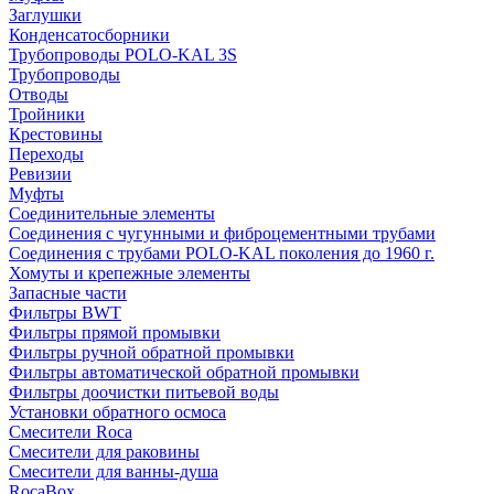
Заглушки
Конденсатосборники
Трубопроводы POLO-KAL 3S
Трубопроводы
Отводы
Тройники
Крестовины
Переходы
Ревизии
Муфты
Соединительные элементы
Соединения с чугунными и фиброцементными трубами
Соединения с трубами POLO-KAL поколения до 1960 г.
Хомуты и крепежные элементы
Запасные части
Фильтры BWT
Фильтры прямой промывки
Фильтры ручной обратной промывки
Фильтры автоматической обратной промывки
Фильтры доочистки питьевой воды
Установки обратного осмоса
Смесители Roca
Смесители для раковины
Смесители для ванны-душа
RocaBox