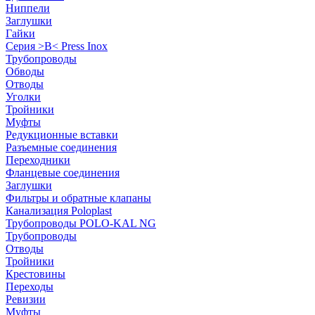
Ниппели
Заглушки
Гайки
Серия >B< Press Inox
Трубопроводы
Обводы
Отводы
Уголки
Тройники
Муфты
Редукционные вставки
Разъемные соединения
Переходники
Фланцевые соединения
Заглушки
Фильтры и обратные клапаны
Канализация Poloplast
Трубопроводы POLO-KAL NG
Трубопроводы
Отводы
Тройники
Крестовины
Переходы
Ревизии
Муфты