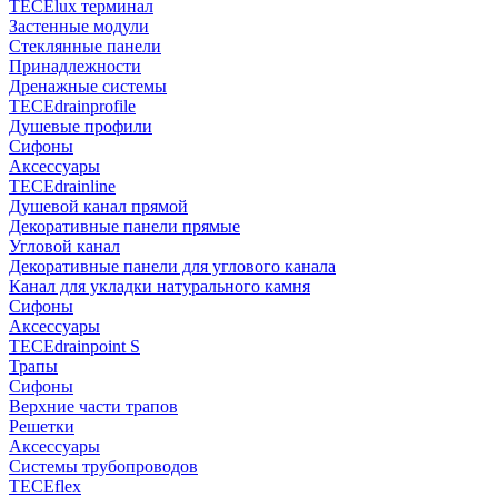
TECElux терминал
Застенные модули
Стеклянные панели
Принадлежности
Дренажные системы
TECEdrainprofile
Душевые профили
Сифоны
Аксессуары
TECEdrainline
Душевой канал прямой
Декоративные панели прямые
Угловой канал
Декоративные панели для углового канала
Канал для укладки натурального камня
Сифоны
Аксессуары
TECEdrainpoint S
Трапы
Сифоны
Верхние части трапов
Решетки
Аксессуары
Системы трубопроводов
TECEflex