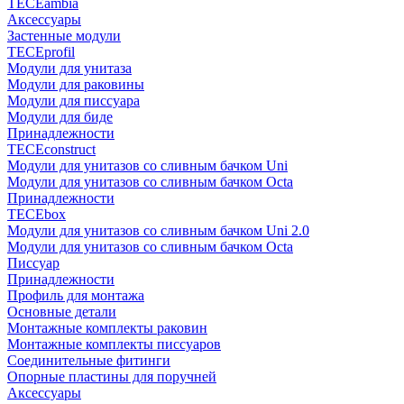
TECEambia
Аксессуары
Застенные модули
TECEprofil
Модули для унитаза
Модули для раковины
Модули для писсуара
Модули для биде
Принадлежности
TECEconstruct
Модули для унитазов со сливным бачком Uni
Модули для унитазов со сливным бачком Octa
Принадлежности
TECEbox
Модули для унитазов со сливным бачком Uni 2.0
Модули для унитазов со сливным бачком Octa
Писсуар
Принадлежности
Профиль для монтажа
Основные детали
Монтажные комплекты раковин
Монтажные комплекты писсуаров
Соединительные фитинги
Опорные пластины для поручней
Аксессуары