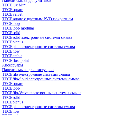
Панели смыва для унитазов
TECElux Mini
TECEsquare
TECEvelvet
TECEsquare с цветным PVD покрытием
TECEloop
TECEloop modular
TECEsolid
TECEsolid электронные системы смыва
TECEplanus
TECEplanus электронные системы смыва
TECEnow
TECEambia
TECEflushpoint
Аксессуары
Панели смыва для писсуаров
TECEfilo электронные системы смыва
TECEfilo-Solid электронные системы смыва
TECEsquare
TECEloop
TECEfilo-Velvet электронные системы смыва
TECEsolid
TECEplanus
TECEplanus электронные системы смыва
TECEnow