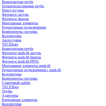
Композитная труба
Цельнопластиковая труба
Пресс-втулки
Фитинги латунь
Фитинги бронза
Монтажные элементы
Радиаторные подключения
Компоненты системы
Коллекторы
Аксессуары
TECElogo
Композитная труба
Фитинги push-fit латунь
Фитинги push-fit бронза
Фитинги push-fit PPSU
Монтажные элементы push-fit
Радиаторные подключения с push-fit
Коллекторы
Компоненты системы
Стартовый набор
TECEfloor
Трубы
Адаптеры
Крепежные элементы
Коллекторы