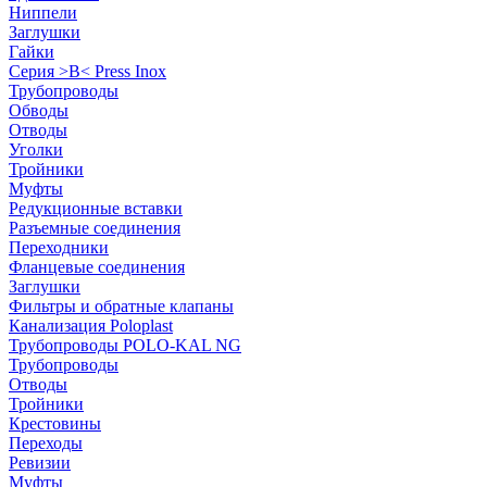
Ниппели
Заглушки
Гайки
Серия >B< Press Inox
Трубопроводы
Обводы
Отводы
Уголки
Тройники
Муфты
Редукционные вставки
Разъемные соединения
Переходники
Фланцевые соединения
Заглушки
Фильтры и обратные клапаны
Канализация Poloplast
Трубопроводы POLO-KAL NG
Трубопроводы
Отводы
Тройники
Крестовины
Переходы
Ревизии
Муфты