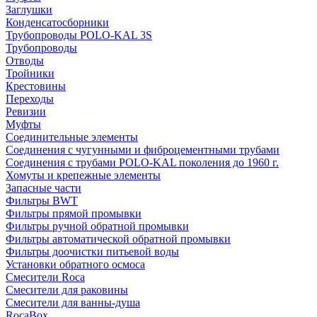
Заглушки
Конденсатосборники
Трубопроводы POLO-KAL 3S
Трубопроводы
Отводы
Тройники
Крестовины
Переходы
Ревизии
Муфты
Соединительные элементы
Соединения с чугунными и фиброцементными трубами
Соединения с трубами POLO-KAL поколения до 1960 г.
Хомуты и крепежные элементы
Запасные части
Фильтры BWT
Фильтры прямой промывки
Фильтры ручной обратной промывки
Фильтры автоматической обратной промывки
Фильтры доочистки питьевой воды
Установки обратного осмоса
Смесители Roca
Смесители для раковины
Смесители для ванны-душа
RocaBox